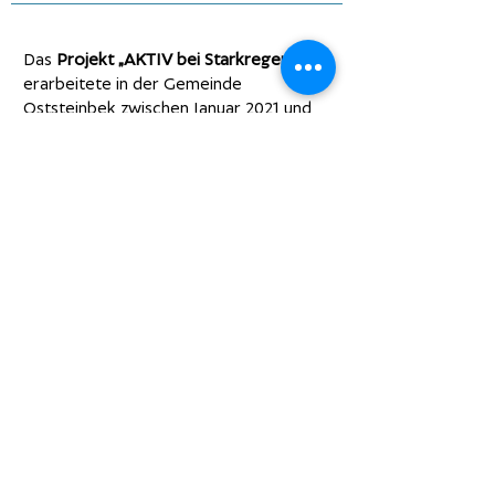
Das
Projekt „AKTIV bei Starkregen“
erarbeitete in der Gemeinde
Oststeinbek zwischen Januar 2021 und
Dezember 2023 praxisnahe
Vorsorgemaßnahmen und
Kooperationsformen, um die
Gemeinde sowie ihre Bürger:innen
gezielt auf die Risiken von
Starkregenereignissen vorzubereiten.
Dieses Projekt ist Grundlage für die
"Aktionstage Regenhausen". Genauere
Infos finden Sie in den Menüpunkten:
Aktiv bei Starkregen
Workshopreihe Starkregenvorsorge
Für Kommunen
Fahrplan nach Regenhausen