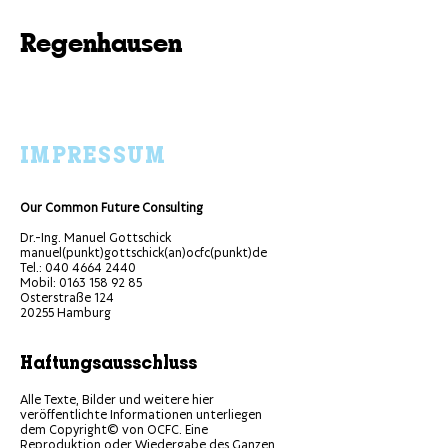
Regenhausen
IMPRESSUM
Our Common Future Consulting
Dr.-Ing. Manuel Gottschick
manuel(punkt)gottschick(an)ocfc(punkt)de
Tel.: 040 4664 2440
Mobil: 0163 158 92 85
Osterstraße 124
20255 Hamburg
Haftungsausschluss
Alle Texte, Bilder und weitere hier
veröffentlichte Informationen unterliegen
dem Copyright© von OCFC. Eine
Reproduktion oder Wiedergabe des Ganzen